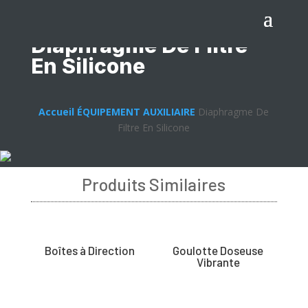
Diaphragme De Filtre
En Silicone
Accueil
ÉQUIPEMENT AUXILIAIRE
Diaphragme De
Filtre En Silicone
Produits Similaires
Boîtes à Direction
Goulotte Doseuse
Vibrante