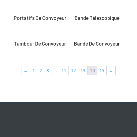
Portatifs De Convoyeur
Bande Télescopique
Tambour De Convoyeur
Bande De Convoyeur
←
1
2
3
…
11
12
13
14
15
→