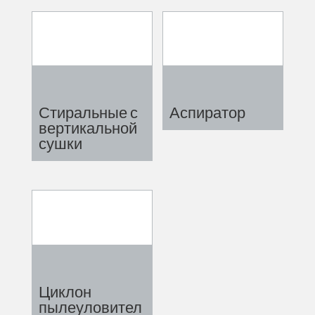
Стиральные с
Аспиратор
вертикальной
сушки
Циклон
пылеуловител