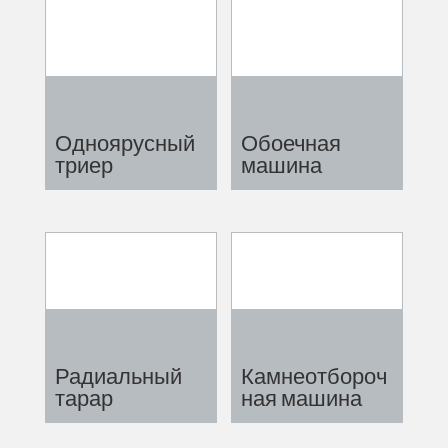
Одноярусный
Обоечная
триер
машина
Радиальный
Камнеотбороч
тарар
ная машина