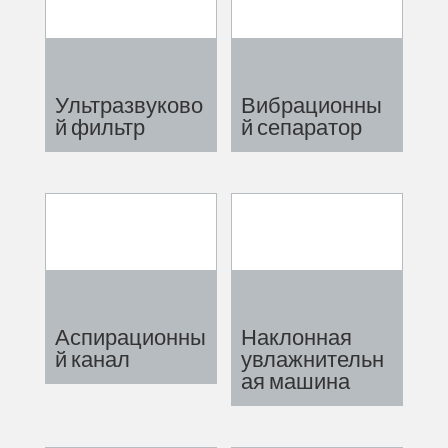
Ультразвуково
Вибрационны
й фильтр
й сепаратор
Аспирационны
Наклонная
й канал
увлажнительн
ая машина