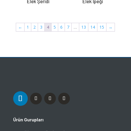
Elek Şeridi
Elek İpeği
←
1
2
3
4
5
6
7
…
13
14
15
→
Ürün Gurupları