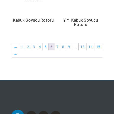
Kabuk Soyucu Rotoru
Y.M. Kabuk Soyucu
Rotoru
←
1
2
3
4
5
6
7
8
9
…
13
14
15
→